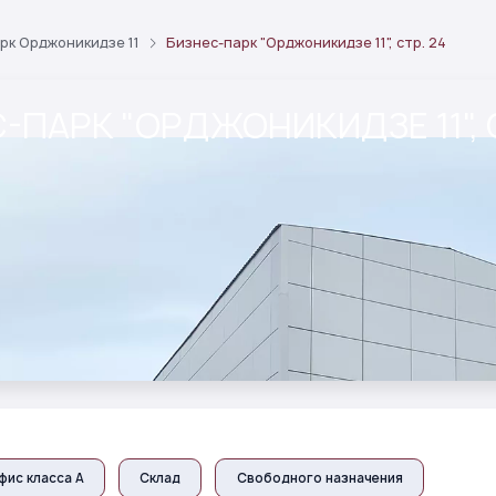
рк Орджоникидзе 11
Бизнес-парк "Орджоникидзе 11", стр. 24
-ПАРК "ОРДЖОНИКИДЗЕ 11", С
рея
Характеристики
фис класса А
Склад
Свободного назначения