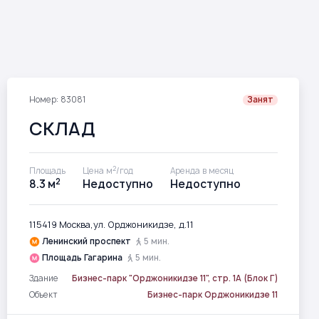
Номер: 83081
Занят
СКЛАД
2
Площадь
Цена м
/год
Аренда в месяц
2
8.3 м
Недоступно
Недоступно
115419 Москва,ул. Орджоникидзе, д.11
Ленинский проспект
5 мин.
Площадь Гагарина
5 мин.
Здание
Бизнес-парк "Орджоникидзе 11", стр. 1А (Блок Г)
Объект
Бизнес-парк Орджоникидзе 11