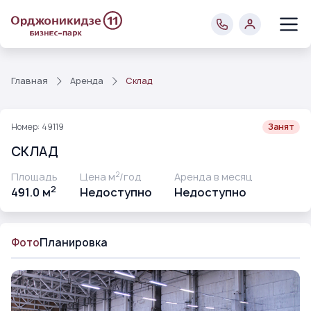
Главная
Аренда
Склад
Номер: 49119
Занят
СКЛАД
2
Площадь
Цена м
/год
Аренда в месяц
2
491.0 м
Недоступно
Недоступно
Фото
Планировка