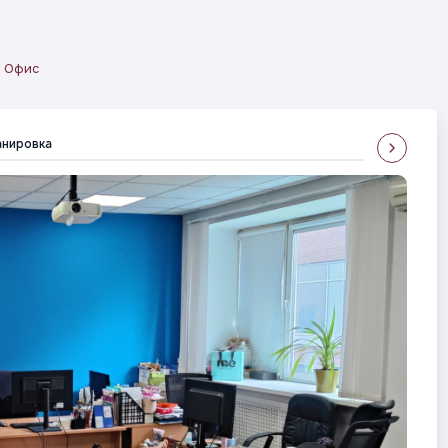
Офис
анировка