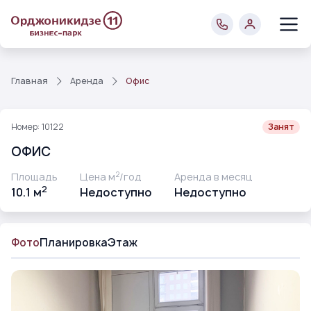
Главная
Аренда
Офис
Номер: 10122
Занят
ОФИС
2
Площадь
Цена м
/год
Аренда в месяц
2
10.1 м
Недоступно
Недоступно
Фото
Планировка
Этаж