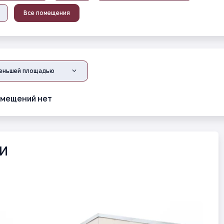
Все помещения
меньшей площадью
мещений нет
И