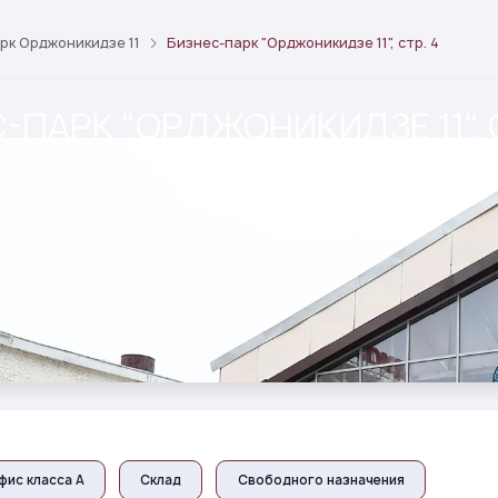
рк Орджоникидзе 11
Бизнес-парк "Орджоникидзе 11", стр. 4
-ПАРК "ОРДЖОНИКИДЗЕ 11", 
рея
Характеристики
фис класса А
Склад
Свободного назначения