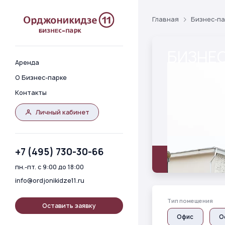
Главная
Бизнес-па
БИЗНЕС
Аренда
О Бизнес-парке
Контакты
Личный кабинет
+7 (495) 730-30-66
Описание
Гале
пн.-пт. с 9:00 до 18:00
info@ordjonikidze11.ru
Тип помещения
Оставить заявку
Oфис
О