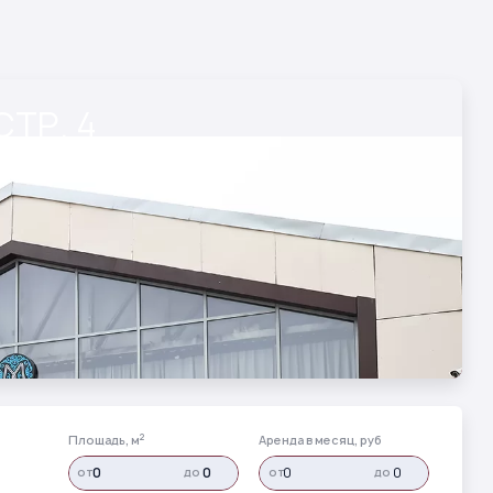
СТР. 4
2
Площадь, м
Аренда в месяц, руб
от
до
от
до