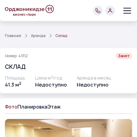
Главная
Аренда
Склад
Номер: 41312
Занят
СКЛАД
2
Площадь
Цена м
/год
Аренда в месяц
2
41.3 м
Недоступно
Недоступно
Фото
Планировка
Этаж