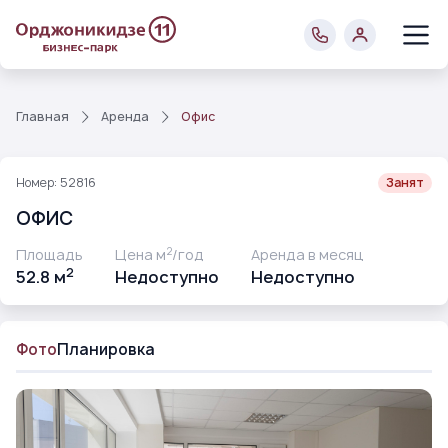
Главная
Аренда
Офис
Номер: 52816
Занят
ОФИС
2
Площадь
Цена м
/год
Аренда в месяц
2
52.8 м
Недоступно
Недоступно
Фото
Планировка