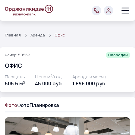
Главная
Аренда
Офис
Номер: 50562
Свободен
ОФИС
2
Площадь
Цена м
/год
Аренда в месяц
2
505.6 м
45 000 руб.
1 896 000 руб.
Фото
Фото
Планировка