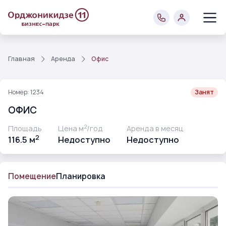
Главная
Аренда
Офис
Номер: 1234
Занят
ОФИС
2
Площадь
Цена м
/год
Аренда в месяц
2
116.5 м
Недоступно
Недоступно
Помещение
Планировка