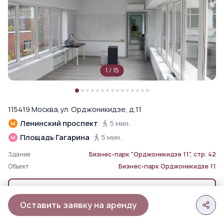
1
/
15
115419 Москва,ул. Орджоникидзе, д.11
Ленинский проспект
5 мин.
Площадь Гагарина
5 мин.
Здание
Бизнес-парк "Орджоникидзе 11", стр. 42
Объект
Бизнес-парк Орджоникидзе 11
Переезд за наш счет
компенсируем затраты на перевозку мебели и оборудования
Оставить заявку на аренду
офиса по Москве