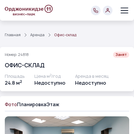
Главная
Аренда
Офис-склад
Номер: 24818
Занят
ОФИС-СКЛАД
2
Площадь
Цена м
/год
Аренда в месяц
2
24.8 м
Недоступно
Недоступно
Фото
Планировка
Этаж